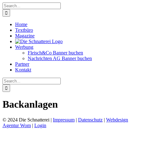
Skip
Search
to
for:
content
Home
Textbüro
Magazine
Werbung
Fleisch&Co Banner buchen
Nachrichten AG Banner buchen
Partner
Kontakt
Search
for:
Backanlagen
© 2024 Die Schnatterei |
Impressum
|
Datenschutz
|
Webdesign
Agentur Wom
|
Login
Go
to