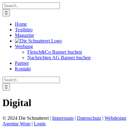
Skip
Search
to
for:
content
Home
Textbüro
Magazine
Werbung
Fleisch&Co Banner buchen
Nachrichten AG Banner buchen
Partner
Kontakt
Search
for:
Digital
© 2024 Die Schnatterei |
Impressum
|
Datenschutz
|
Webdesign
Agentur Wom
|
Login
Go
to