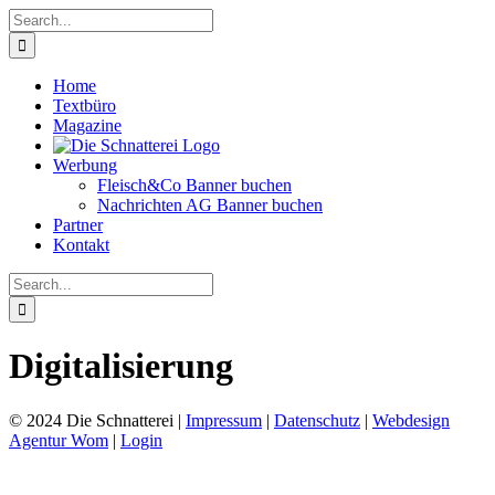
Skip
Search
to
for:
content
Home
Textbüro
Magazine
Werbung
Fleisch&Co Banner buchen
Nachrichten AG Banner buchen
Partner
Kontakt
Search
for:
Digitalisierung
© 2024 Die Schnatterei |
Impressum
|
Datenschutz
|
Webdesign
Agentur Wom
|
Login
Go
to