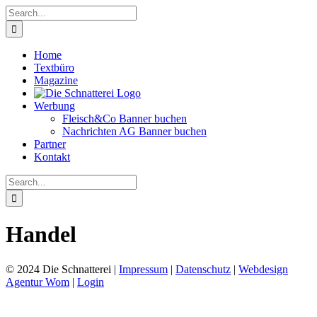
Skip
Search
to
for:
content
Home
Textbüro
Magazine
Werbung
Fleisch&Co Banner buchen
Nachrichten AG Banner buchen
Partner
Kontakt
Search
for:
Handel
© 2024 Die Schnatterei |
Impressum
|
Datenschutz
|
Webdesign
Agentur Wom
|
Login
Go
to