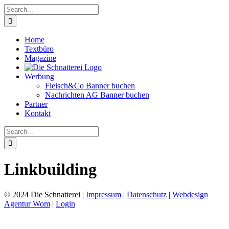
Skip
Search
to
for:
content
Home
Textbüro
Magazine
Werbung
Fleisch&Co Banner buchen
Nachrichten AG Banner buchen
Partner
Kontakt
Search
for:
Linkbuilding
© 2024 Die Schnatterei |
Impressum
|
Datenschutz
|
Webdesign
Agentur Wom
|
Login
Go
to