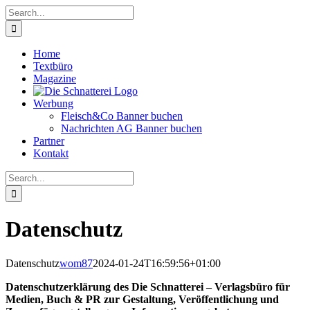
Skip
Search
to
for:
content
Home
Textbüro
Magazine
Werbung
Fleisch&Co Banner buchen
Nachrichten AG Banner buchen
Partner
Kontakt
Search
for:
Datenschutz
Datenschutz
wom87
2024-01-24T16:59:56+01:00
Datenschutzerklärung des Die Schnatterei – Verlagsbüro für
Medien, Buch &
PR zur Gestaltung, Veröffentlichung und